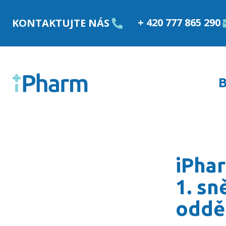
Přejít k obsahu
+ 420 777 865 290
KONTAKTUJTE NÁS
B
iPharm finančně podpoři
iPha
1. sn
odděl