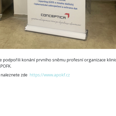
e podpořili konání prvního sněmu profesní organizace klini
APOFK.
 naleznete zde
https://www.apokf.cz