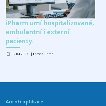
iPharm umí hospitalizované,
ambulantní i externí
pacienty.
02.04.2023
Tomáš Hamr
Autoři aplikace