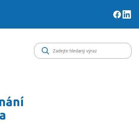
ace pracovišť a oddělen
nání
 a