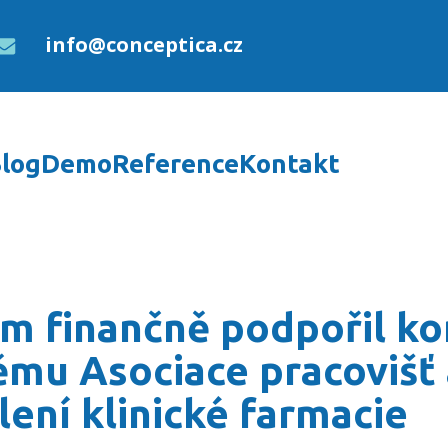
info@conceptica.cz
log
Demo
Reference
Kontakt
l konání 1. sněmu Asoci
rm finančně podpořil ko
ěmu Asociace pracovišť
ení klinické farmacie