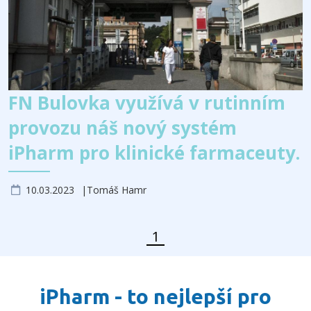
FN Bulovka využívá v rutinním
provozu náš nový systém
iPharm pro klinické farmaceuty.
10.03.2023
Tomáš Hamr
1
Předchozí stránka
Další stránka
Stránka
iPharm - to nejlepší pro