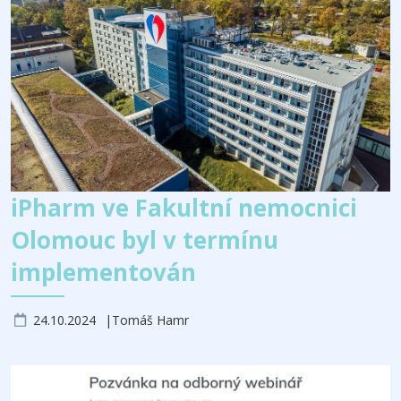
iPharm ve Fakultní nemocnici
Olomouc byl v termínu
implementován
24.10.2024
Tomáš Hamr