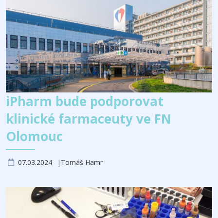
iPharm bude podporovat
klinické farmaceuty ve FN
Olomouc
07.03.2024
Tomáš Hamr