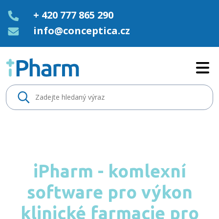
+ 420 777 865 290
info@conceptica.cz
Home - iPharm
iPharm - komlexní
software pro výkon
klinické farmacie pro