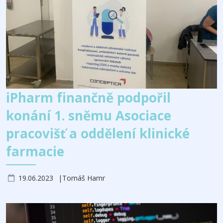
iPharm finančně podpořil
konání 1. sněmu Asociace
pracovišť a oddělení klinické
farmacie
19.06.2023
Tomáš Hamr