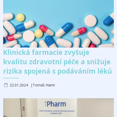
Klinická farmacie zvyšuje
kvalitu zdravotní péče a snižuje
rizika spojená s podáváním léků
22.01.2024
Tomáš Hamr