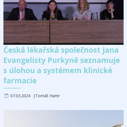
Česká lékařská společnost Jana
Evangelisty Purkyně seznamuje
s úlohou a systémem klinické
farmacie
07.03.2024
Tomáš Hamr